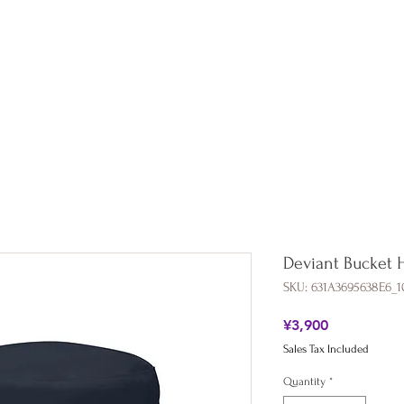
Shop
Collaboration
All Products
About
Blog
Deviant Bucket 
SKU: 631A3695638E6_1
Price
¥3,900
Sales Tax Included
Quantity
*