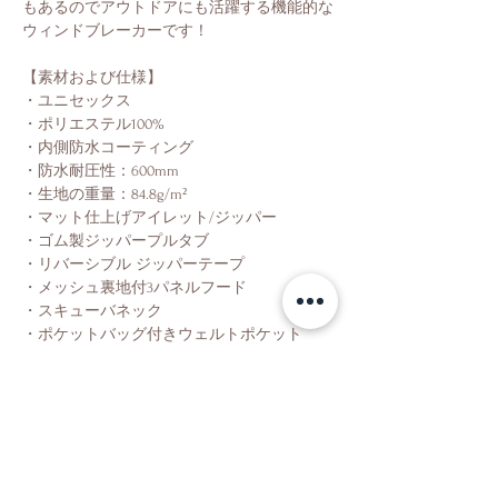
もあるのでアウトドアにも活躍する機能的な
ウィンドブレーカーです！
【素材および仕様】
・ユニセックス
・ポリエステル100%
・内側防水コーティング
・防水耐圧性：600mm
・生地の重量：84.8g/m²
・マット仕上げアイレット/ジッパー
・ゴム製ジッパープルタブ
・リバーシブル ジッパーテープ
・メッシュ裏地付3パネルフード
・スキューバネック
・ポケットバッグ付きウェルトポケット
・ウエストバンドトグル
Shop