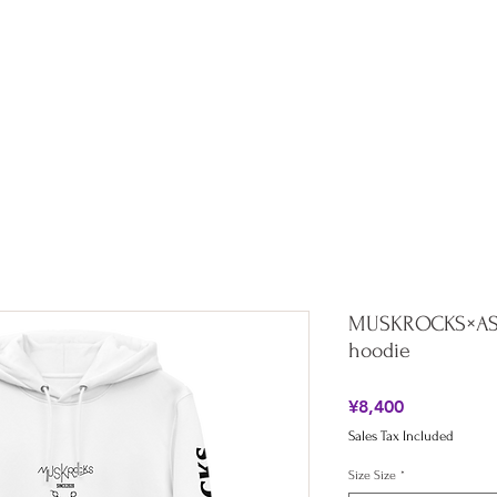
Shop
Collaboration
All Products
About
Blog
MUSKROCKS×ASAH
hoodie
Price
¥8,400
Sales Tax Included
Size Size
*