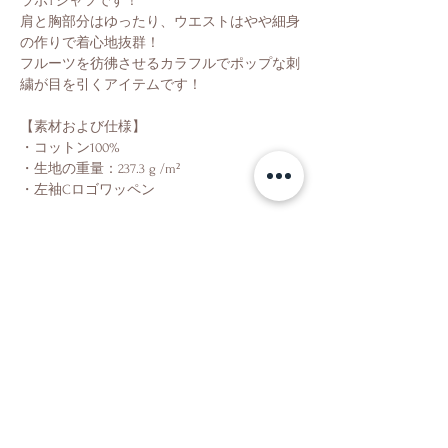
ラボTシャツです！
肩と胸部分はゆったり、ウエストはやや細身
の作りで着心地抜群！
フルーツを彷彿させるカラフルでポップな刺
繍が目を引くアイテムです！
【素材および仕様】
・コットン100%
・生地の重量：237.3 g /m²
・左袖Cロゴワッペン
Shop
About Us
Contact Us
Facebook
Instagram