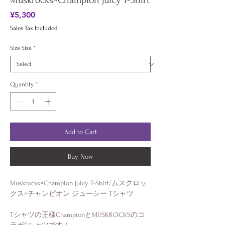
Muskrocks×Champion juicy T-Shirt
Price
¥5,300
Sales Tax Included
Size Size
*
Quantity
*
Add to Cart
Buy Now
Muskrocks×Champion juicy T-Shirt/ムスクロッ
クス×チャンピオン ジューシー Tシャツ
Tシャツの王様ChampionとMUSKROCKSのコ