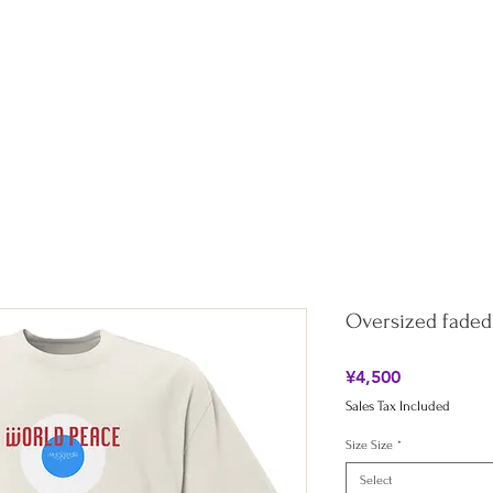
Shop
Collaboration
All Products
About
Blog
Oversized faded 
Price
¥4,500
Sales Tax Included
Size Size
*
Select