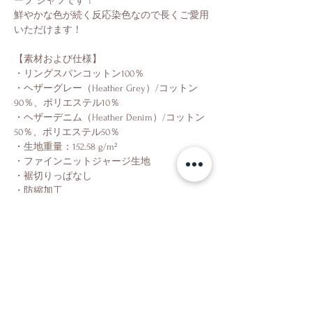
ーブ シャツです！
鮮やかな色が続く反応染色なので長くご愛用
いただけます！
【素材および仕様】
・リングスパンコットン100％
・ヘザーグレー（Heather Grey）/コットン
90％、ポリエステル10％
・ヘザーデニム（Heather Denim）/コットン
50％、ポリエステル50％
・生地重量：152.58 g/m²
・ファインニットジャージ生地
・裾切りっぱなし
・防縮加工
Shop
About Us
Contact Us