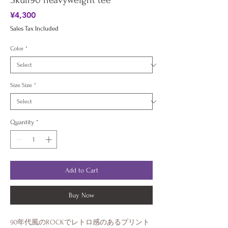
Skull90 heavyweight tee
Price
¥4,300
Sales Tax Included
Color
*
Size Size
*
Quantity
*
Add to Cart
Buy Now
90年代風のROCKでレトロ感のあるプリント