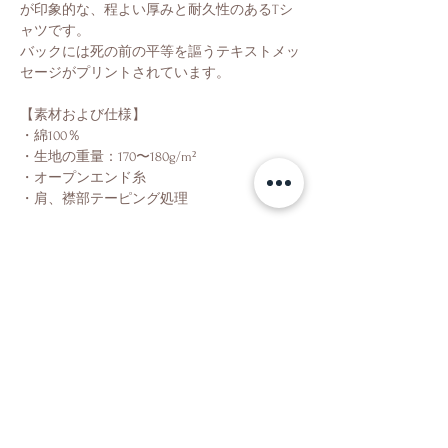
が印象的な、程よい厚みと耐久性のあるTシ
ャツです。
バックには死の前の平等を謳うテキストメッ
セージがプリントされています。
【素材および仕様】
・綿100％
・生地の重量：170〜180g/m²
・オープンエンド糸
・肩、襟部テーピング処理
Shop
About Us
Contact Us
Facebook
Instagram